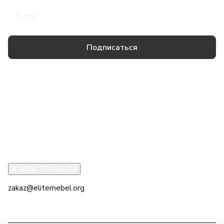
Подписаться
Товары и услуги
Компания
Информация
Помощь
8 (495) 374-82-72
zakaz@elitemebel.org
г. Москва, ул. Краснодарская, 7к1