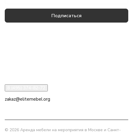
Подписаться
Товары и услуги
Компания
Информация
Помощь
8 (495) 374-82-72
zakaz@elitemebel.org
г. Москва, ул. Краснодарская, 7к1
© 2026 Аренда мебели на мероприятия в Москве и Санкт-