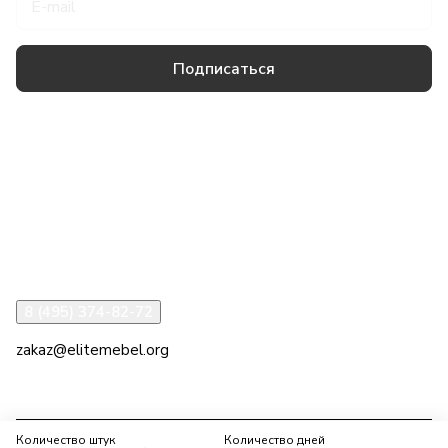
Подписаться
Товары и услуги
Компания
Информация
Помощь
8 (495) 374-82-72
zakaz@elitemebel.org
г. Москва, ул. Краснодарская, 7к1
Количество штук
Количество дней