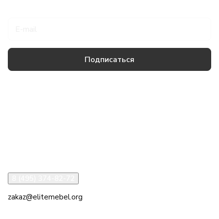
Подписаться
на новости и акции
Подписаться
Товары и услуги
Компания
Информация
Помощь
8 (495) 374-82-72
zakaz@elitemebel.org
г. Москва, ул. Краснодарская, 7к1