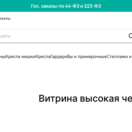
такты
ны
Кресла мешки
Кресла
Гардеробы и примерочные
Стеллажи и
Витрина высокая ч