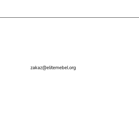
Контакты
8 (495) 374-82-72
zakaz@elitemebel.org
г. Москва, ул. Краснодарская, 7к1