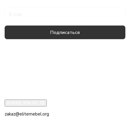
Подписаться
Товары и услуги
Компания
Информация
Помощь
8 (495) 374-82-72
zakaz@elitemebel.org
г. Москва, ул. Краснодарская, 7к1