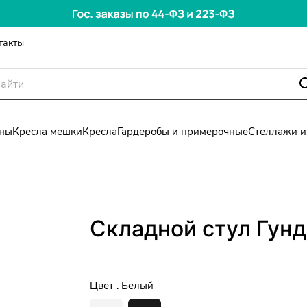
такты
ны
Кресла мешки
Кресла
Гардеробы и примерочные
Стеллажи и
Складной стул Гун
Цвет :
Белый