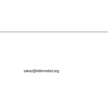
Контакты
8 (495) 374-82-72
zakaz@elitemebel.org
г. Москва, ул. Краснодарская, 7к1