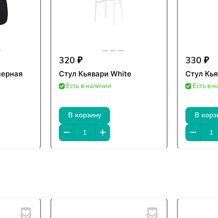
320 ₽
330 ₽
черная
Стул Кьявари White
Стул Кья
Есть в наличии
Есть в 
В корзину
В корз