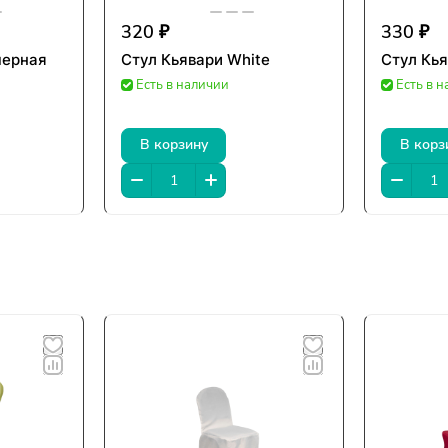
320 ₽
330 ₽
черная
Стул Кьявари White
Стул Кья
Есть в наличии
Есть в 
В корзину
В корз