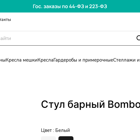
такты
ны
Кресла мешки
Кресла
Гардеробы и примерочные
Стеллажи и
Стул барный Bombo
Цвет :
Белый