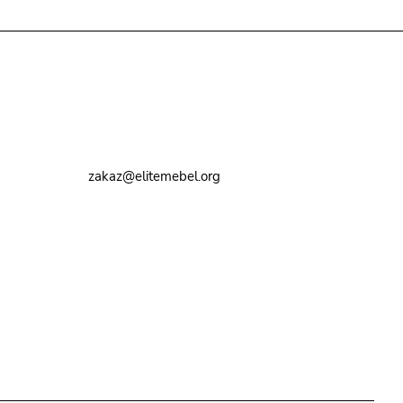
Контакты
8 (495) 374-82-72
zakaz@elitemebel.org
г. Москва, ул. Краснодарская, 7к1