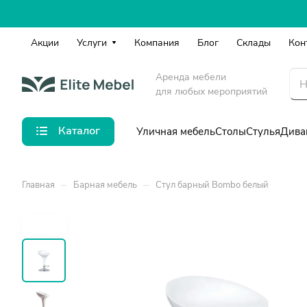
Акции
Услуги
Компания
Блог
Склады
Кон
Аренда мебели
для любых мероприятий
Каталог
Уличная мебель
Столы
Стулья
Дива
–
–
Главная
Барная мебель
Стул барный Bombo белый