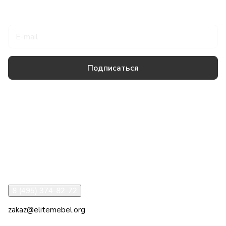
Подписаться
на новости и акции
Подписаться
Товары и услуги
Компания
Информация
Помощь
8 (495) 374-82-72
zakaz@elitemebel.org