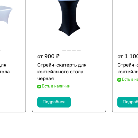
от 900 ₽
от 1 10
для
Стрейч-скатерть для
Стрейч-
тола
коктейльного стола
коктейль
черная
Есть в 
Есть в наличии
Подробнее
Подроб