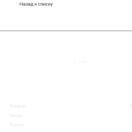
Назад к списку
Подписаться
на новости и акции
Товары и услуги
Компания
Каталог
Акции
Услуги