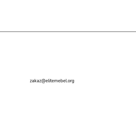
Контакты
8 (495) 374-82-72
zakaz@elitemebel.org
г. Москва, ул. Краснодарская, 7к1