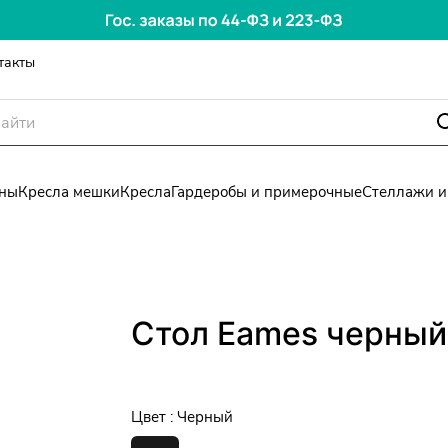
такты
ны
Кресла мешки
Кресла
Гардеробы и примерочные
Стеллажи и
Стол Eames черный
Цвет :
Черный