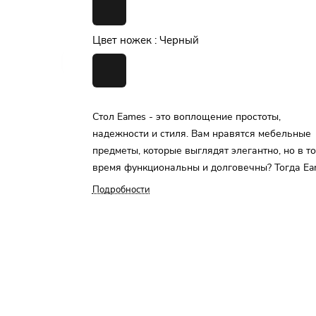
Цвет ножек :
Черный
Стол Eames - это воплощение простоты,
надежности и стиля. Вам нравятся мебельные
предметы, которые выглядят элегантно, но в т
время функциональны и долговечны? Тогда Ea
именно для вас.
Подробности
Прежде всего, рассмотрим его конструкцию. 
стола выполнены из дерева бука - материала,
известного своей прочностью и устойчивостью
обеспечивает продолжительный срок службы 
и гарантирует, что он не будет шататься или
качаться во время использования. Металличе
вставки в ножках добавляют еще большей