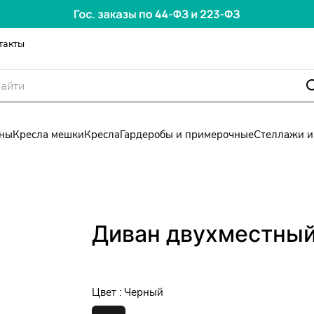
такты
ны
Кресла мешки
Кресла
Гардеробы и примерочные
Стеллажи и
Диван двухместный 
Цвет :
Черный