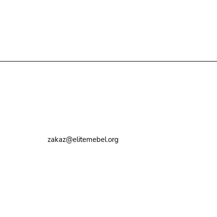
Контакты
8 (495) 374-82-72
zakaz@elitemebel.org
г. Москва, ул. Краснодарская, 7к1