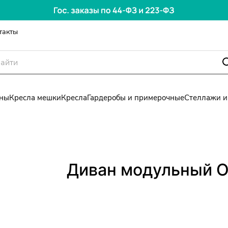
такты
ны
Кресла мешки
Кресла
Гардеробы и примерочные
Стеллажи и
Диван модульный О