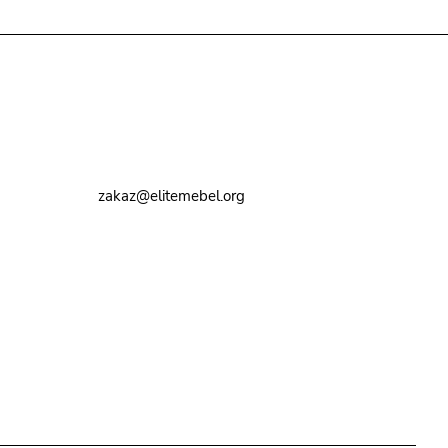
Контакты
8 (495) 374-82-72
zakaz@elitemebel.org
г. Москва, ул. Краснодарская, 7к1