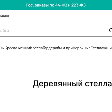
такты
ны
Кресла мешки
Кресла
Гардеробы и примерочные
Стеллажи и
Деревянный стелла