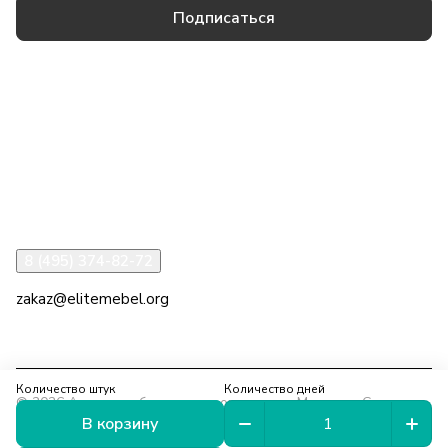
Подписаться
Товары и услуги
Компания
Информация
Помощь
8 (495) 374-82-72
zakaz@elitemebel.org
г. Москва, ул. Краснодарская, 7к1
Количество штук
Количество дней
© 2026 Аренда мебели на мероприятия в Москве и Санкт-
В корзину
Петербурге