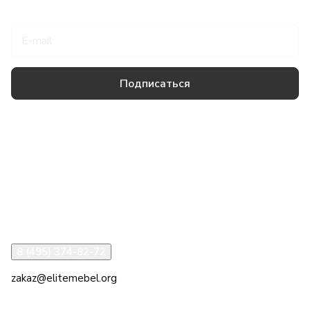
Подписаться
на новости и акции
Подписаться
Товары и услуги
Компания
Информация
Помощь
8 (495) 374-82-72
zakaz@elitemebel.org
г. Москва, ул. Краснодарская, 7к1