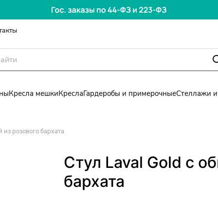
такты
ны
Кресла мешки
Кресла
Гардеробы и примерочные
Стеллажи и
й из розового бархата
Стул Laval Gold с о
бархата