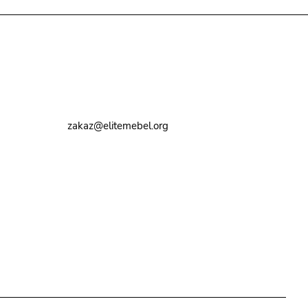
Контакты
8 (495) 374-82-72
zakaz@elitemebel.org
г. Москва, ул. Краснодарская, 7к1