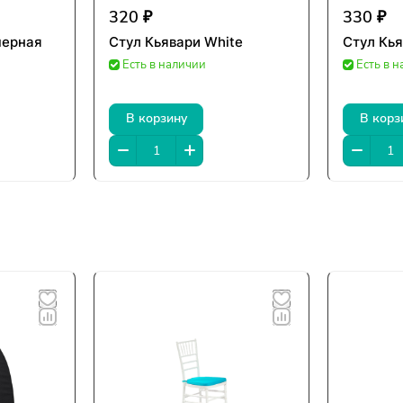
320 ₽
330 ₽
черная
Стул Кьявари White
Стул Кья
Есть в наличии
Есть в 
В корзину
В корз