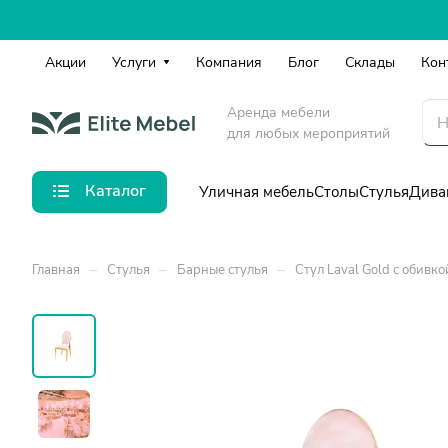
Акции
Услуги
Компания
Блог
Склады
Кон
Аренда мебели
для любых мероприятий
Каталог
Уличная мебель
Столы
Стулья
Дива
–
–
–
Главная
Стулья
Барные стулья
Стул Laval Gold с обивко