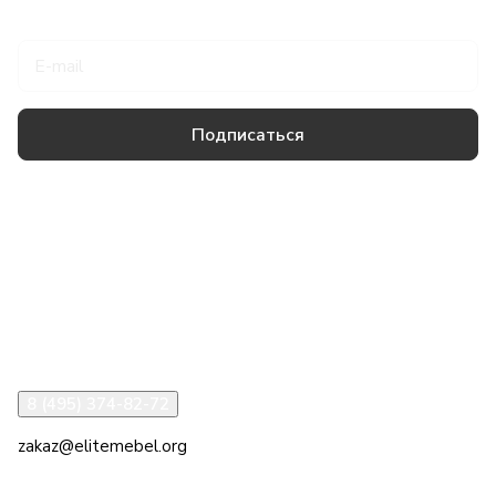
Подписаться
на новости и акции
Подписаться
Товары и услуги
Компания
Информация
Помощь
8 (495) 374-82-72
zakaz@elitemebel.org
г. Москва, ул. Краснодарская, 7к1