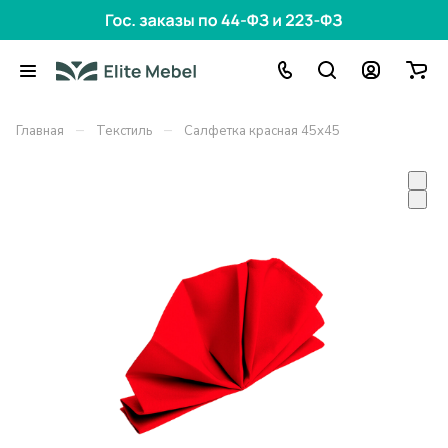
–
–
Главная
Текстиль
Салфетка красная 45х45