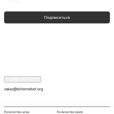
Подписаться
Товары и услуги
Компания
Информация
Помощь
8 (495) 374-82-72
zakaz@elitemebel.org
г. Москва, ул. Краснодарская, 7к1
Количество штук
Количество дней