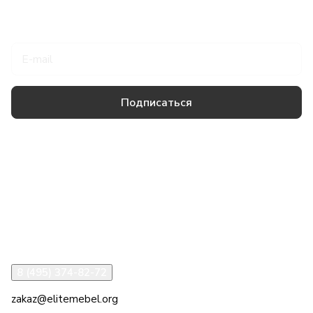
Подписаться
на новости и акции
Подписаться
Товары и услуги
Компания
Информация
Помощь
8 (495) 374-82-72
zakaz@elitemebel.org