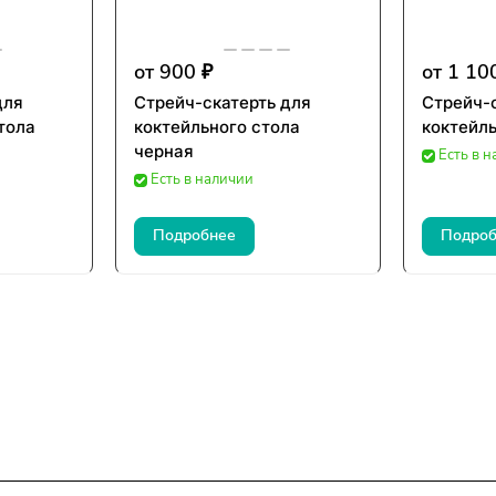
от 900 ₽
от 1 10
для
Стрейч-скатерть для
Стрейч-
тола
коктейльного стола
коктейль
черная
Есть в 
Есть в наличии
Подробнее
Подроб