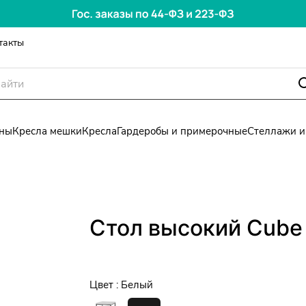
такты
ны
Кресла мешки
Кресла
Гардеробы и примерочные
Стеллажи и
Стол высокий Cube 
Цвет :
Белый