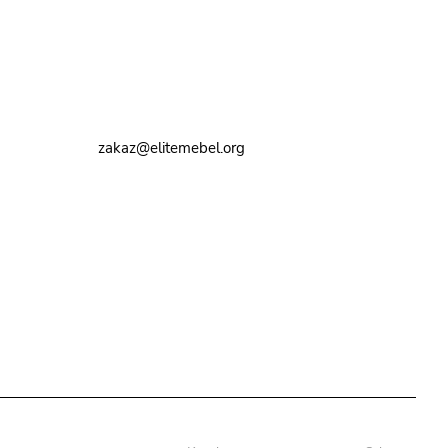
Контакты
8 (495) 374-82-72
zakaz@elitemebel.org
г. Москва, ул. Краснодарская, 7к1