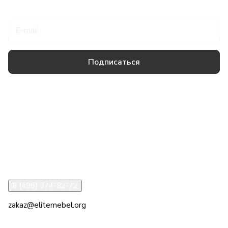
Подписаться
на новости и акции
Подписаться
Товары и услуги
Компания
Информация
Помощь
8 (495) 374-82-72
zakaz@elitemebel.org
г. Москва, ул. Краснодарская, 7к1