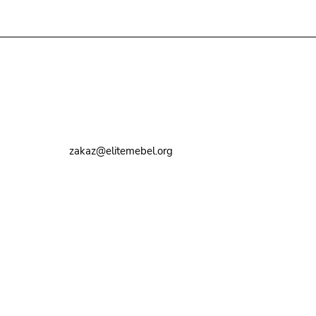
Контакты
8 (495) 374-82-72
zakaz@elitemebel.org
г. Москва, ул. Краснодарская, 7к1