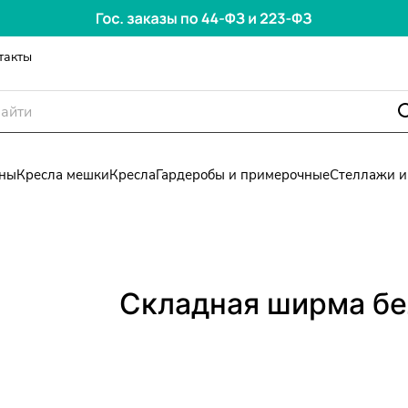
такты
ны
Кресла мешки
Кресла
Гардеробы и примерочные
Стеллажи и
Складная ширма бе