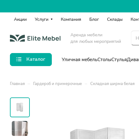
Акции
Услуги
Компания
Блог
Склады
Кон
Аренда мебели
для любых мероприятий
Каталог
Уличная мебель
Столы
Стулья
Дива
–
–
Главная
Гардероб и примерочные
Складная ширма белая