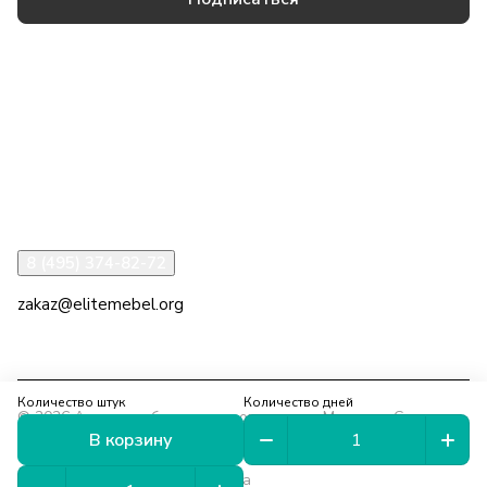
Товары и услуги
Компания
Информация
Помощь
8 (495) 374-82-72
zakaz@elitemebel.org
г. Москва, ул. Краснодарская, 7к1
Количество штук
Количество дней
© 2026 Аренда мебели на мероприятия в Москве и Санкт-
В корзину
Петербурге
Конфиденциальность
Оферта