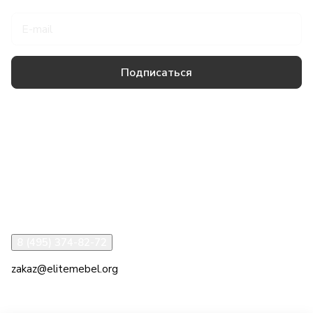
Подписаться
Товары и услуги
Компания
Информация
Помощь
8 (495) 374-82-72
zakaz@elitemebel.org
г. Москва, ул. Краснодарская, 7к1