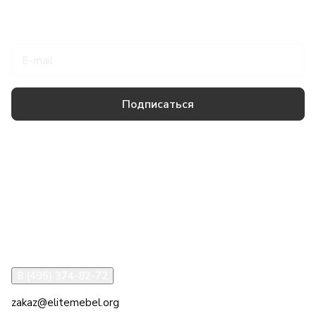
Подписаться
на новости и акции
Подписаться
Товары и услуги
Компания
Информация
Помощь
8 (495) 374-82-72
zakaz@elitemebel.org