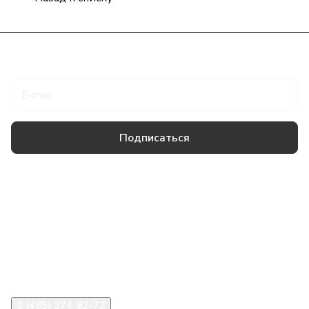
Подписаться
на новости и акции
Подписаться
Товары и услуги
Компания
Информация
Помощь
8 (495) 374-82-72