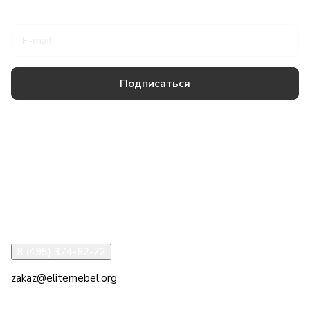
Подписаться
на новости и акции
Подписаться
Товары и услуги
Компания
Информация
Помощь
8 (495) 374-82-72
zakaz@elitemebel.org
г. Москва, ул. Краснодарская, 7к1