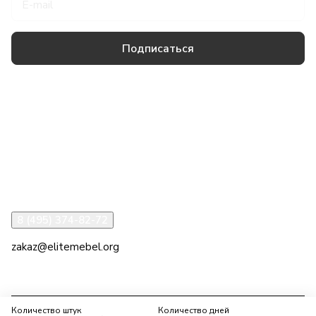
Подписаться
Товары и услуги
Компания
Информация
Помощь
8 (495) 374-82-72
zakaz@elitemebel.org
г. Москва, ул. Краснодарская, 7к1
Количество штук
Количество дней