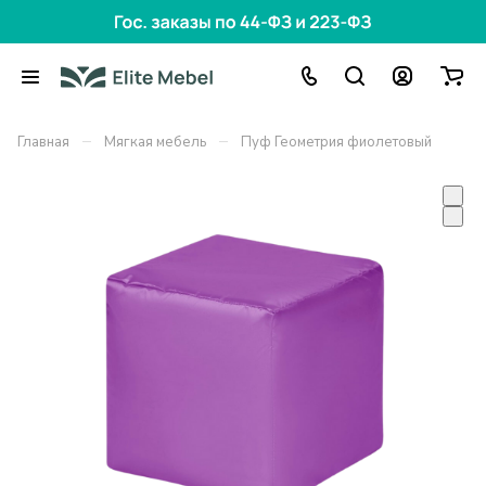
–
–
Главная
Мягкая мебель
Пуф Геометрия фиолетовый