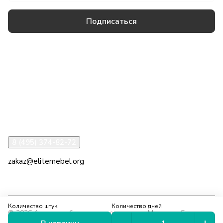
Подписаться
Товары и услуги
Компания
Информация
Помощь
8 (495) 374-82-72
zakaz@elitemebel.org
г. Москва, ул. Краснодарская, 7к1
Количество штук
Количество дней
© 2026 Аренда мебели на мероприятия в Москве и Санкт-