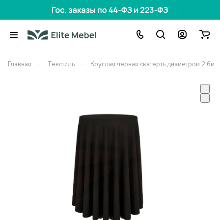
–
–
Главная
Текстиль
Круглая черная скатерть диаметром 2,6м