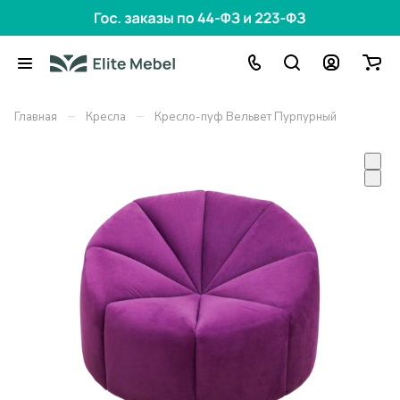
–
–
Главная
Кресла
Кресло-пуф Вельвет Пурпурный