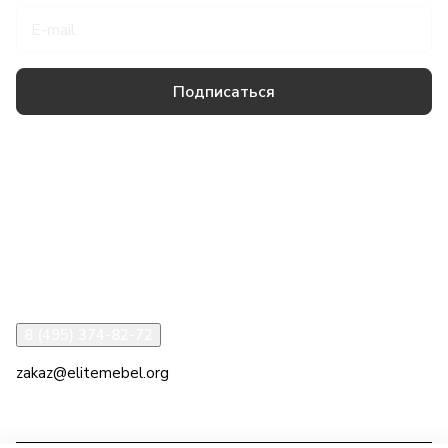
Подписаться
Товары и услуги
Компания
Информация
Помощь
8 (495) 374-82-72
zakaz@elitemebel.org
г. Москва, ул. Краснодарская, 7к1