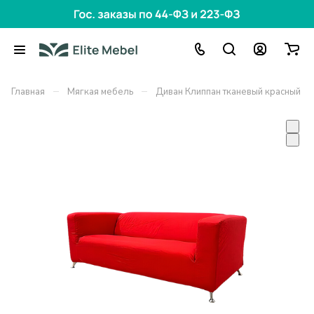
–
–
Главная
Мягкая мебель
Диван Клиппан тканевый красный