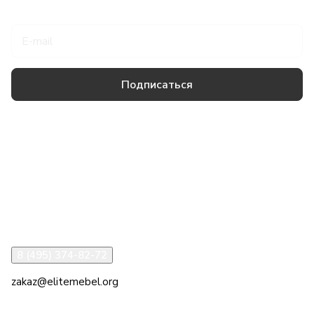
Подписаться
на новости и акции
Подписаться
Товары и услуги
Компания
Информация
Помощь
8 (495) 374-82-72
zakaz@elitemebel.org
г. Москва, ул. Краснодарская, 7к1