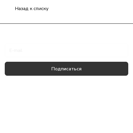
Назад к списку
Подписаться
на новости и акции
Подписаться
Товары и услуги
Компания
Информация
Помощь