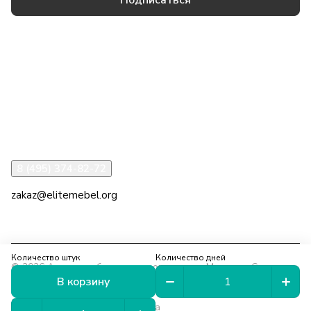
Товары и услуги
Компания
Информация
Помощь
8 (495) 374-82-72
zakaz@elitemebel.org
г. Москва, ул. Краснодарская, 7к1
Количество штук
Количество дней
© 2026 Аренда мебели на мероприятия в Москве и Санкт-
В корзину
Петербурге
Конфиденциальность
Оферта