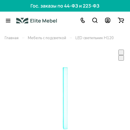
–
–
Главная
Мебель с подсветкой
LED cветильник H120