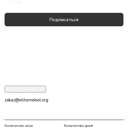
Подписаться
Товары и услуги
Компания
Информация
Помощь
8 (495) 374-82-72
zakaz@elitemebel.org
г. Москва, ул. Краснодарская, 7к1
Количество штук
Количество дней