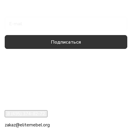
Подписаться
на новости и акции
Подписаться
Товары и услуги
Компания
Информация
Помощь
8 (495) 374-82-72
zakaz@elitemebel.org