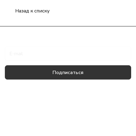
Назад к списку
Подписаться
на новости и акции
Подписаться
Товары и услуги
Компания
Информация
Помощь