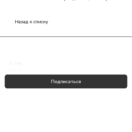
Назад к списку
Подписаться
на новости и акции
Подписаться
Товары и услуги
Компания
Информация