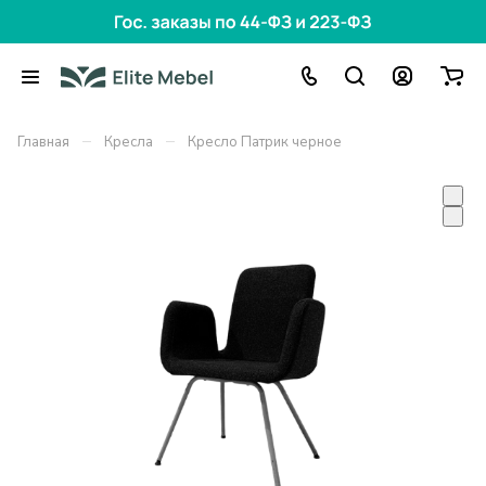
–
–
Главная
Кресла
Кресло Патрик черное