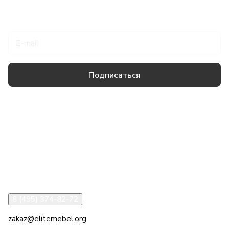
Подписаться
на новости и акции
Подписаться
Товары и услуги
Компания
Информация
Помощь
8 (495) 374-82-72
zakaz@elitemebel.org