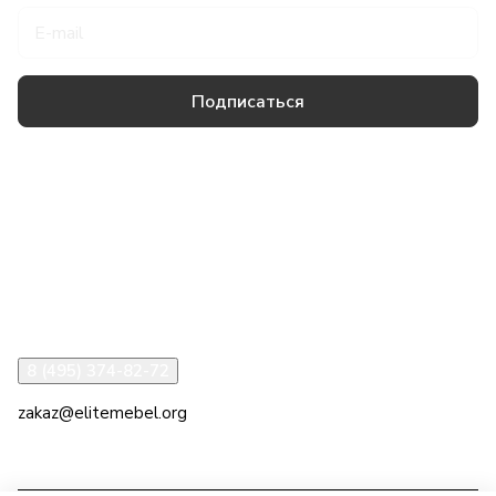
Подписаться
Товары и услуги
Компания
Информация
Помощь
8 (495) 374-82-72
zakaz@elitemebel.org
г. Москва, ул. Краснодарская, 7к1