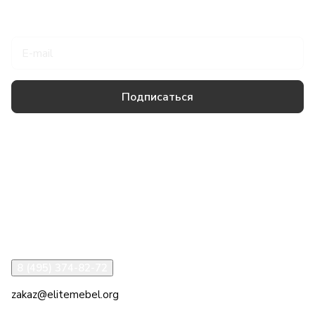
Подписаться
на новости и акции
Подписаться
Товары и услуги
Компания
Информация
Помощь
8 (495) 374-82-72
zakaz@elitemebel.org