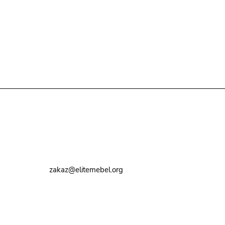
Контакты
8 (495) 374-82-72
zakaz@elitemebel.org
г. Москва, ул. Краснодарская, 7к1