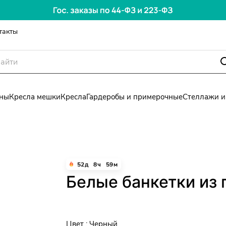
такты
ны
Кресла мешки
Кресла
Гардеробы и примерочные
Стеллажи и
52
д
8
ч
59
м
Белые банкетки из 
Цвет :
Черный