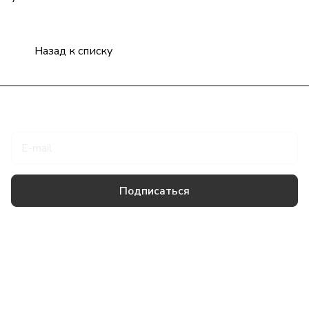
Назад к списку
Подписаться
на новости и акции
Подписаться
Товары и услуги
Компания
Информация