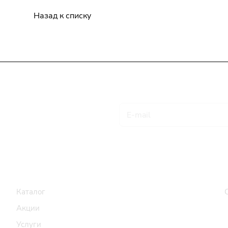
Назад к списку
Подписаться
на новости и акции
Товары и услуги
Компания
Каталог
Акции
Услуги