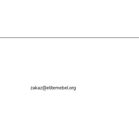
Контакты
8 (495) 374-82-72
zakaz@elitemebel.org
г. Москва, ул. Краснодарская, 7к1