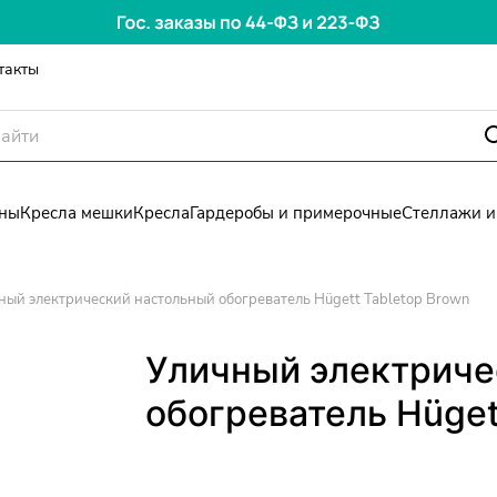
такты
ны
Кресла мешки
Кресла
Гардеробы и примерочные
Стеллажи и
ный электрический настольный обогреватель Hügett Tabletop Brown
Уличный электриче
обогреватель Hüget