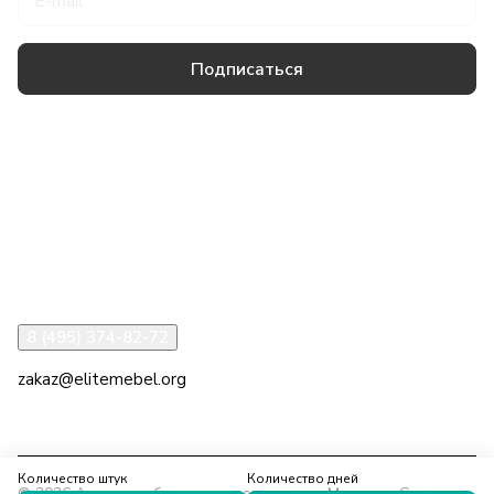
Подписаться
Товары и услуги
Компания
Информация
Помощь
8 (495) 374-82-72
zakaz@elitemebel.org
г. Москва, ул. Краснодарская, 7к1
Количество штук
Количество дней
© 2026 Аренда мебели на мероприятия в Москве и Санкт-