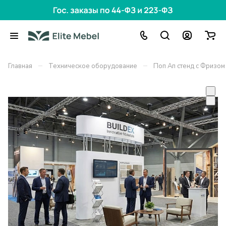
–
–
Главная
Техническое оборудование
Поп Ап стенд с Фризом