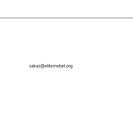
Контакты
8 (495) 374-82-72
zakaz@elitemebel.org
г. Москва, ул. Краснодарская, 7к1