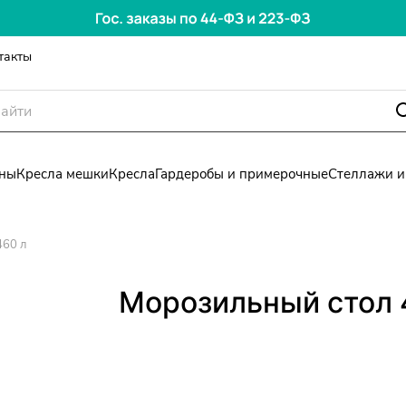
такты
ны
Кресла мешки
Кресла
Гардеробы и примерочные
Стеллажи и
460 л
Морозильный стол 