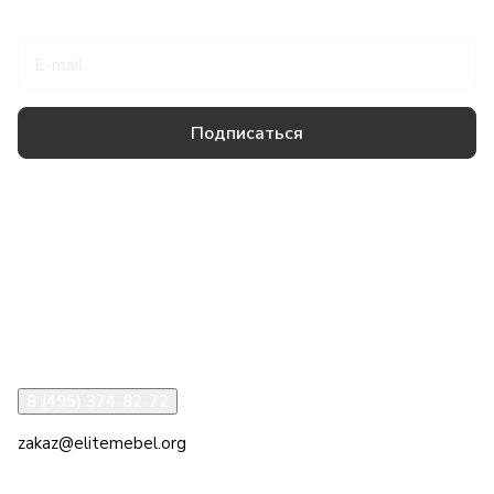
Подписаться
на новости и акции
Подписаться
Товары и услуги
Компания
Информация
Помощь
8 (495) 374-82-72
zakaz@elitemebel.org
г. Москва, ул. Краснодарская, 7к1