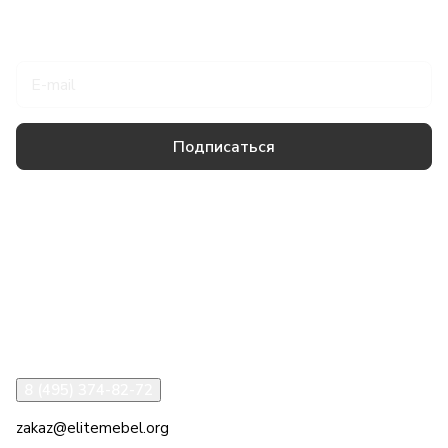
Подписаться
на новости и акции
Подписаться
Товары и услуги
Компания
Информация
Помощь
8 (495) 374-82-72
zakaz@elitemebel.org